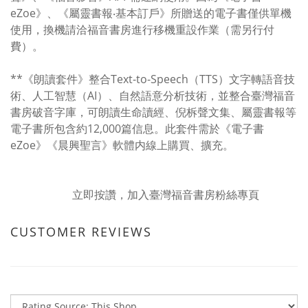
eZoe》、《屬靈書報‧基本訂戶》所贈送的電子書僅供單機
使用，換機請洽福音書房進行移機重設作業（需另行付
費）。
**《朗讀套件》整合Text-to-Speech（TTS）文字轉語音技
術、人工智慧（AI）、自然語意分析技術，並整合臺灣福音
書房破音字庫，可朗讀生命讀經、倪柝聲文集、屬靈書報等
電子書所包含約12,000篇信息。此套件需於《電子書
eZoe》《晨興聖言》軟體内線上購買、擴充。
立即按讚，加入臺灣福音書房粉絲專頁
CUSTOMER REVIEWS