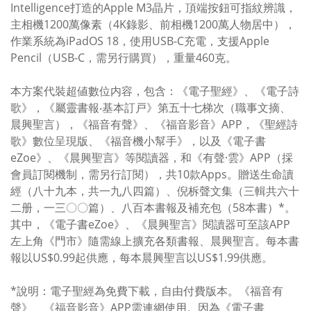
Intelligence打造的Apple M3晶片，頂端按鈕可指紋辨識，
主相機1200萬像素（4K錄影、前相機1200萬人物居中），
作業系統為iPadOS 18，使用USB-C充電，支援Apple
Pencil（USB-C，需另行購買），重量460克。
本方案代裝超値數位内容，包含：《電子聖經》、《電子詩
歌》，《屬靈書報‧基本訂戸》第五十七梯次（職事文摘、
晨興聖言），《福音有聲》、《福音影音》APP，《聖經詩
歌》數位呈現版、《福音機小幫手》，以及《電子書
eZoe》、《晨興聖言》等閱讀器，和《有聲·雲》APP（採
會員訂閱機制，需另行訂閱），共10款Apps。贈送生命讀
經（八十九本，共一九八四篇）、倪柝聲文集（三輯共六十
二册，一三〇〇篇）、八百本書報及補充包（58本書）*。
其中，《電子書eZoe》、《晨興聖言》閱讀器可至該APP
左上角《門市》隨需線上擴充各類書報、晨興聖言。每本書
報以US$0.99起供應，每本晨興聖言以US$1.99供應。
*說明：電子聖經為免費下載，自由付費版本。《福音有
聲》、《福音影音》APP需連網使用。因為《電子書