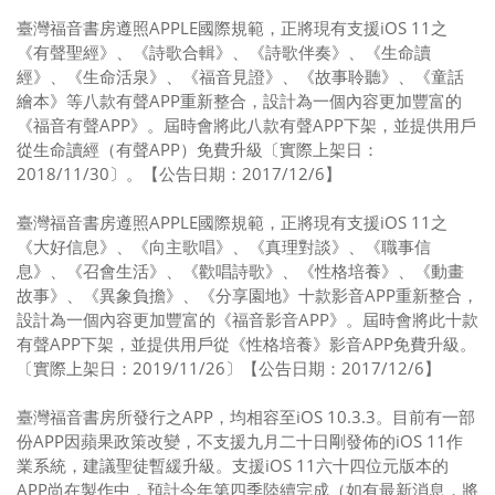
臺灣福音書房遵照APPLE國際規範，正將現有支援iOS 11之
《有聲聖經》、《詩歌合輯》、《詩歌伴奏》、《生命讀
經》、《生命活泉》、《福音見證》、《故事聆聽》、《童話
繪本》等八款有聲APP重新整合，設計為一個內容更加豐富的
《福音有聲APP》。屆時會將此八款有聲APP下架，並提供用戶
從生命讀經（有聲APP）免費升級〔實際上架日：
2018/11/30〕。【公告日期：2017/12/6】
臺灣福音書房遵照APPLE國際規範，正將現有支援iOS 11之
《大好信息》、《向主歌唱》、《真理對談》、《職事信
息》、《召會生活》、《歡唱詩歌》、《性格培養》、《動畫
故事》、《異象負擔》、《分享園地》十款影音APP重新整合，
設計為一個內容更加豐富的《福音影音APP》。屆時會將此十款
有聲APP下架，並提供用戶從《性格培養》影音APP免費升級。
〔實際上架日：2019/11/26〕【公告日期：2017/12/6】
臺灣福音書房所發行之APP，均相容至iOS 10.3.3。目前有一部
份APP因蘋果政策改變，不支援九月二十日剛發佈的iOS 11作
業系統，建議聖徒暫緩升級。支援iOS 11六十四位元版本的
APP尚在製作中，預計今年第四季陸續完成（如有最新消息，將