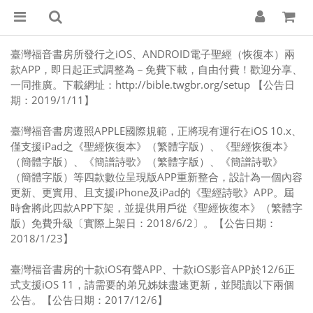
臺灣福音書房所發行之iOS、ANDROID電子聖經（恢復本）兩
款APP，即日起正式調整為－免費下載，自由付費！歡迎分享、
一同推廣。下載網址：http://bible.twgbr.org/setup 【公告日
期：2019/1/11】
臺灣福音書房遵照APPLE國際規範，正將現有運行在iOS 10.x、
僅支援iPad之《聖經恢復本》（繁體字版）、《聖經恢復本》
（簡體字版）、《簡譜詩歌》（繁體字版）、《簡譜詩歌》
（簡體字版）等四款數位呈現版APP重新整合，設計為一個內容
更新、更實用、且支援iPhone及iPad的《聖經詩歌》APP。屆
時會將此四款APP下架，並提供用戶從《聖經恢復本》（繁體字
版）免費升級〔實際上架日：2018/6/2〕。【公告日期：
2018/1/23】
臺灣福音書房的十款iOS有聲APP、十款iOS影音APP於12/6正
式支援iOS 11，請需要的弟兄姊妹盡速更新，並閱讀以下兩個
公告。【公告日期：2017/12/6】