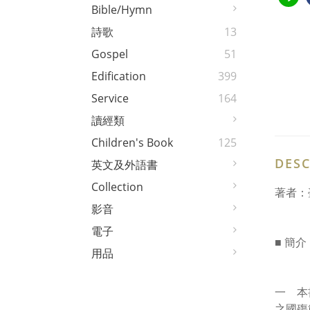
Bible/Hymn
詩歌
13
Gospel
51
Edification
399
Service
164
讀經類
Children's Book
125
DESC
英文及外語書
Collection
著者：
影音
電子
■ 簡介
用品
一 本
之國殤