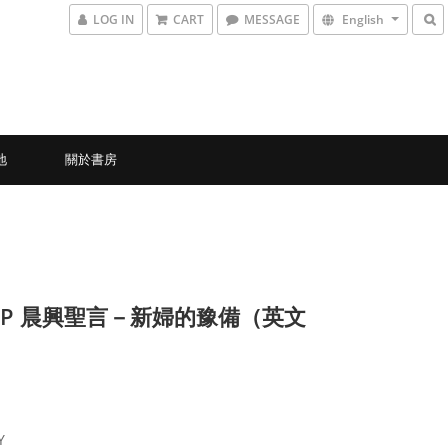
LOG IN
CART
MESSAGE
English
地
關於書房
45P 晨興聖言－新婦的豫備（英文
Y