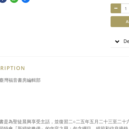
A
De
RIPTION
臺灣福音書房編輯部
書是為聖徒晨興享受主話，並復習二○二五年五月二十三至二十六日
節特會『新婦的豫備』的內容之用；包含綱目、經節和信息摘錄