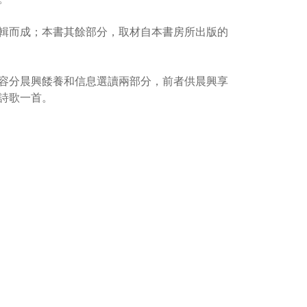
輯而成；本書其餘部分，取材自本書房所出版的
容分晨興餧養和信息選讀兩部分，前者供晨興享
詩歌一首。