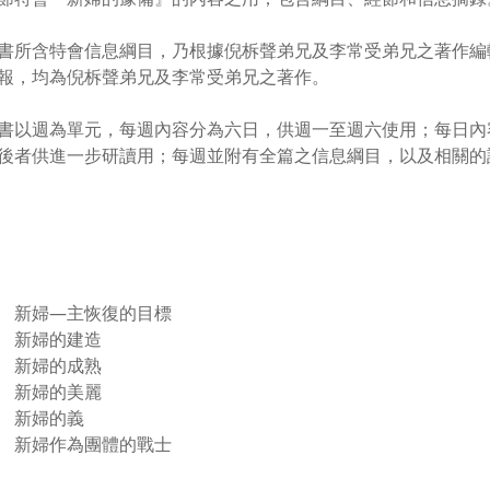
書所含特會信息綱目，乃根據倪柝聲弟兄及李常受弟兄之著作編
報，均為倪柝聲弟兄及李常受弟兄之著作。
書以週為單元，每週內容分為六日，供週一至週六使用；每日內
後者供進一步研讀用；每週並附有全篇之信息綱目，以及相關的
 新婦—主恢復的目標
 新婦的建造
 新婦的成熟
 新婦的美麗
 新婦的義
 新婦作為團體的戰士