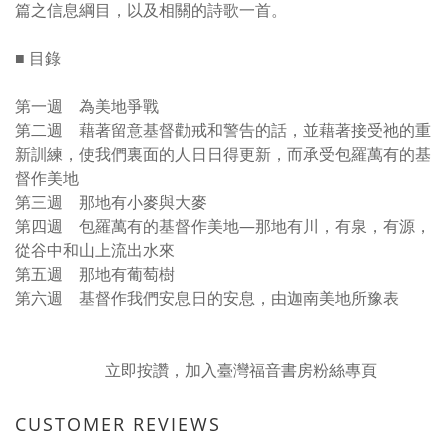
篇之信息綱目，以及相關的詩歌一首。
■ 目錄
第一週 為美地爭戰
第二週 藉著留意基督勸戒和警告的話，並藉著接受祂的重
新訓練，使我們裏面的人日日得更新，而承受包羅萬有的基
督作美地
第三週 那地有小麥與大麥
第四週 包羅萬有的基督作美地—那地有川，有泉，有源，
從谷中和山上流出水來
第五週 那地有葡萄樹
第六週 基督作我們安息日的安息，由迦南美地所豫表
立即按讚，加入臺灣福音書房粉絲專頁
CUSTOMER REVIEWS