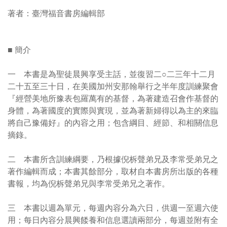
著者：臺灣福音書房編輯部
■ 簡介
一 本書是為聖徒晨興享受主話，並復習二○二三年十二月
二十五至三十日，在美國加州安那翰舉行之半年度訓練聚會
『經營美地所豫表包羅萬有的基督，為著建造召會作基督的
身體，為著國度的實際與實現，並為著新婦得以為主的來臨
將自己豫備好』的內容之用；包含綱目、經節、和相關信息
摘錄。
二 本書所含訓練綱要，乃根據倪柝聲弟兄及李常受弟兄之
著作編輯而成；本書其餘部分，取材自本書房所出版的各種
書報，均為倪柝聲弟兄與李常受弟兄之著作。
三 本書以週為單元，每週內容分為六日，供週一至週六使
用；每日內容分晨興餧養和信息選讀兩部分，每週並附有全