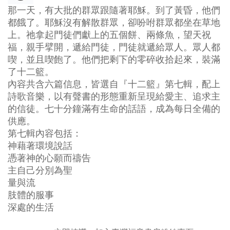
那一天，有大批的群眾跟隨著耶穌。到了黃昏，他們
都餓了。耶穌沒有解散群眾，卻吩咐群眾都坐在草地
上。祂拿起門徒們獻上的五個餅、兩條魚，望天祝
福，親手擘開，遞給門徒，門徒就遞給眾人。眾人都
喫，並且喫飽了。他們把剩下的零碎收拾起來，裝滿
了十二籃。
內容共含六篇信息，皆選自『十二籃』第七輯，配上
詩歌音樂，以有聲書的形態重新呈現給愛主、追求主
的信徒。七十分鐘滿有生命的話語，成為每日全備的
供應。
第七輯內容包括：
神藉著環境說話
憑著神的心願而禱告
主自己分別為聖
量與流
肢體的服事
深處的生活