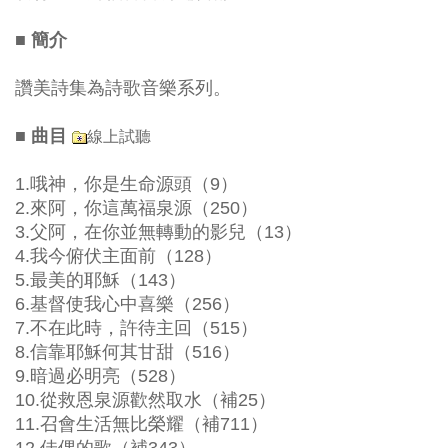
■ 簡介
讚美詩集為詩歌音樂系列。
線上試聽
■ 曲目
1.哦神，你是生命源頭（9）
2.來阿，你這萬福泉源（250）
3.父阿，在你並無轉動的影兒（13）
4.我今俯伏主面前（128）
5.最美的耶穌（143）
6.基督使我心中喜樂（256）
7.不在此時，許待主回（515）
8.信靠耶穌何其甘甜（516）
9.暗過必明亮（528）
10.從救恩泉源歡然取水（補25）
11.召會生活無比榮耀（補711）