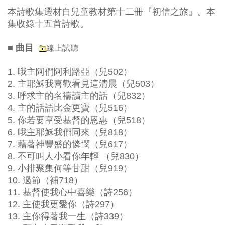
本詩歌集選材自兒童教材第十二冊『初信之旅』。本
集收錄十五首詩歌。
線上試聽
■ 曲目
1. 哦主阿們阿利路亞（兒502）
2. 主耶穌我喜歡看見這清晨（兒503）
3. 呼求主的名禱讀主的話（兒832）
4. 主的話語比金更寶（兒516）
5. 你若要享受基督的恩惠（兒518）
6. 哦主耶穌我們同來（兒818）
7. 藉著神豐盛的憐憫（兒617）
8. 不可叫人小看你年輕 （兒830）
9. 小排聚集何等甘甜（兒919）
10. 過節（補718）
11. 基督使我心中喜樂（詩256）
12. 主使我更愛你（詩297）
13. 主你得著我一生（詩339）