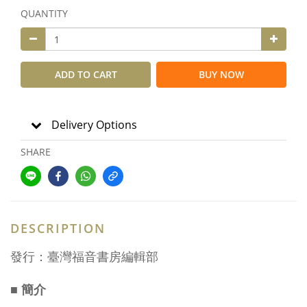
QUANTITY
ADD TO CART
BUY NOW
Delivery Options
SHARE
DESCRIPTION
發行：臺灣福音書房編輯部
■ 簡介