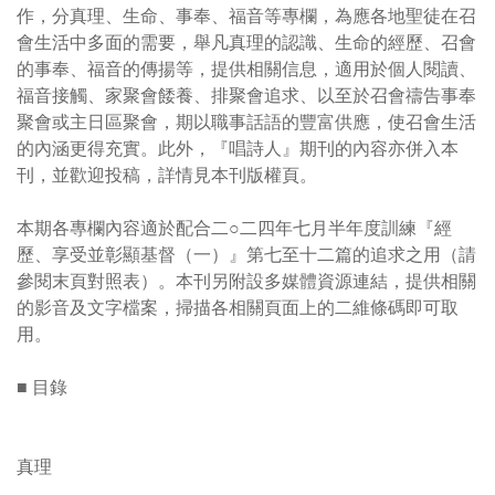
作，分真理、生命、事奉、福音等專欄，為應各地聖徒在召
會生活中多面的需要，舉凡真理的認識、生命的經歷、召會
的事奉、福音的傳揚等，提供相關信息，適用於個人閱讀、
福音接觸、家聚會餧養、排聚會追求、以至於召會禱告事奉
聚會或主日區聚會，期以職事話語的豐富供應，使召會生活
的內涵更得充實。此外，『唱詩人』期刊的內容亦併入本
刊，並歡迎投稿，詳情見本刊版權頁。
本期各專欄內容適於配合二○二四年七月半年度訓練『經
歷、享受並彰顯基督（一）』第七至十二篇的追求之用（請
參閱末頁對照表）。本刊另附設多媒體資源連結，提供相關
的影音及文字檔案，掃描各相關頁面上的二維條碼即可取
用。
■ 目錄
真理