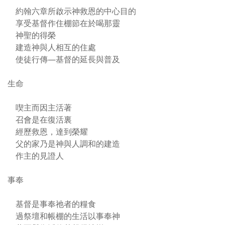
約翰六章所啟示神救恩的中心目的
享受基督作住棚節在於喝那靈
神聖的得榮
建造神與人相互的住處
使徒行傳—基督的延長與普及
生命
喫主而因主活著
召會是在復活裏
經歷救恩，達到榮耀
父的家乃是神與人調和的建造
作主的見證人
事奉
基督是事奉祂者的糧食
過祭壇和帳棚的生活以事奉神