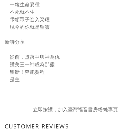
一粒生命麥種
不死就不生
帶領眾子進入榮耀
現今的你就是聖靈
新詩分享
從前，墮落中與神為仇
讚美三一神成為那靈
望斷！奔跑賽程
是主
立即按讚，加入臺灣福音書房粉絲專頁
CUSTOMER REVIEWS