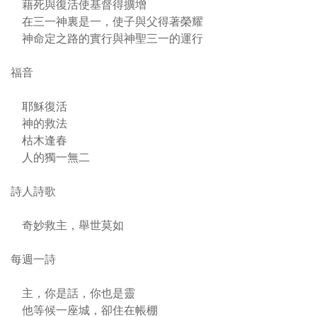
藉死與復活使基督得擴增
在三一神裏是一，使子與父得著榮耀
神命定之路的實行與神聖三一的運行
福音
耶穌復活
神的救法
枯木逢春
人的獨一無二
詩人詩歌
奇妙救主，舉世莫如
每週一詩
主，你是話，你也是靈
他等候一座城，卻住在帳棚