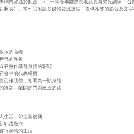
專欄內容適於配合二○二一年春季國際長老及負責弟兄訓練『召
對照表）。本刊另附設多媒體資源連結，提供相關的影音及文字
啟示的高峰
時代的異象
方召會作基督身體的彰顯
召會中的代表權柄
自己作肢體，相調為一顯身體
的鑰匙—敞開的門與建造的路
人生活，帶進新復興
新耶路撒冷
實行身體的生活