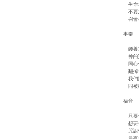
生命水
不要
召會
事奉
餧養
神的
同心
翻掉
我們
同被
福音
只要
想要
咒詛
最有