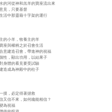
的河從神和羔羊的寶座流出來
意見，只要基督
生活中那靈藉十字架的運行
主的小羊，牧養主的羊
寶座與權柄之於召會生活
合意建造召會，帶進神的祝福
個性，顯出功用，以結果子
對身體的看見要受試驗
建造成為神殿中的柱子
一摸，必定得著拯救
信又信不來，如何纔能相信？
變為祝福
價值的投資