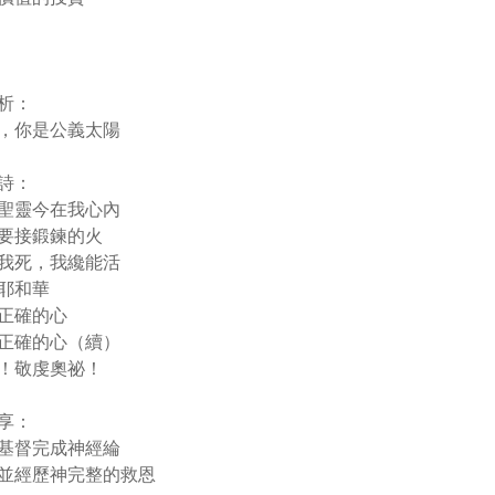
析：
，你是公義太陽
詩：
聖靈今在我心內
要接鍛鍊的火
我死，我纔能活
耶和華
正確的心
正確的心（續）
！敬虔奧祕！
享：
基督完成神經綸
並經歷神完整的救恩