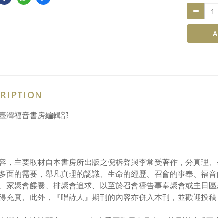
A
RIPTION
臺灣福音書房編輯部
容，主要取材自本書房所出版之倪柝聲與李常受著作，分真理、
多面的需要，舉凡真理的認識、生命的經歷、召會的事奉、福音
、家聚會餧養、排聚會追求、以至於召會禱告事奉聚會或主日區
得充實。此外，『唱詩人』期刊的內容亦併入本刊，並歡迎投稿