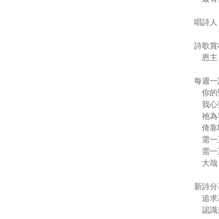
唱詩人
詩歌賞
恩主
每週一
你的
我心
祂為
倚靠
需一
需一
大哉
新詩分
追求
認識