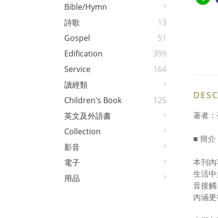
Bible/Hymn
詩歌
13
Gospel
51
Edification
399
Service
164
讀經類
DESC
Children's Book
125
著者：
英文及外語書
Collection
■ 簡介
影音
本刊內
電子
生活中
用品
音接觸
內涵更