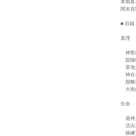
本期各
閱末頁
■ 目錄
真理
神聖
跟隨
眾地
神在
脫離
大衛
生命
過神
活出
操練