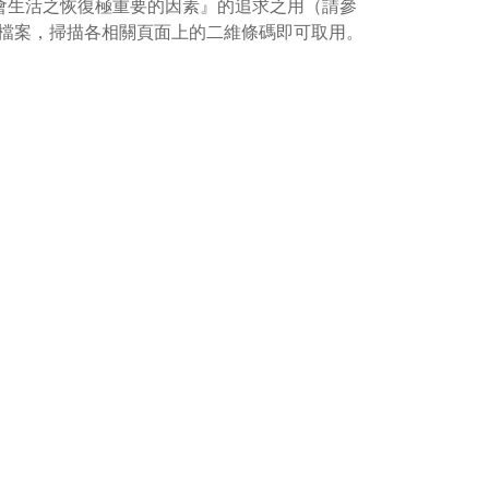
會生活之恢復極重要的因素』的追求之用（請參
檔案，掃描各相關頁面上的二維條碼即可取用。