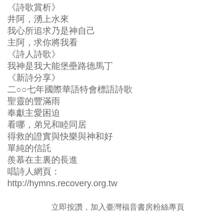
《詩歌賞析》
井阿，湧上水來
我心所追求乃是神自己
主阿，求你將我看
《詩人詩歌》
我神是我大能堡壘路德馬丁
《新詩分享》
二○○七年國際華語特會標語詩歌
聖靈的豐滿雨
奉獻主愛困迫
看哪，弟兄和睦同居
得救的證實與快樂與神和好
單純的信託
羨慕在主裏的長進
唱詩人網頁：
http://hymns.recovery.org.tw
立即按讚，加入臺灣福音書房粉絲專頁