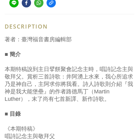
DESCRIPTION
著者：臺灣福音書房編輯部
■ 簡介
本期特稿說到主日擘餅聚會記念主時，唱詩記念主與
敬拜父。賞析三首詩歌：井阿湧上水來，我心所追求
乃是神自己，主阿求你將我看。詩人詩歌則介紹『我
神是我大能堡壘』的作者路德馬丁（Martin
Luther），末了尚有七首新譯、新作詩歌。
■ 目錄
《本期特稿》
唱詩記念主與敬拜父