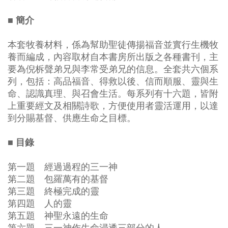
■ 簡介
本套牧養材料，係為幫助聖徒傳揚福音並實行生機牧
養而編成，內容取材自本書房所出版之各種書刊，主
要為倪柝聲弟兄與李常受弟兄的信息。全套共六個系
列，包括：高品福音、得救以後、信而順服、靈與生
命、認識真理、與召會生活。每系列有十六題，皆附
上重要經文及相關詩歌，方便使用者靈活運用，以達
到分賜基督、供應生命之目標。
■ 目錄
第一題 經過過程的三一神
第二題 包羅萬有的基督
第三題 終極完成的靈
第四題 人的靈
第五題 神聖永遠的生命