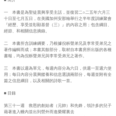
一 本書是為聖徒晨興享受主話，並復習二○二五年六月三
十日至七月五日，在美國加州安那翰舉行之半年度訓練聚會
『經歷、享受並彰顯基督（三）』的內容之用；包含綱目、
經節、和相關信息摘錄。
二 本書所含訓練綱要，乃根據倪柝聲弟兄及李常受弟兄之
著作編輯而成；本書其餘部分，取材自本書房所出版的各種
書報，均為倪柝聲弟兄與李常受弟兄之著作。
三 本書以週為單元，每週內容分為六日，供週一至週六使
用；每日內容分晨興餧養和信息選讀兩部分，每週並附有全
篇之信息綱目，以及相關的詩歌一首。
■ 目錄
第三十一週 救恩的創始者（元帥）和先鋒，領許多的兒子
藉著進入幔內並出到營外而進榮耀裏去