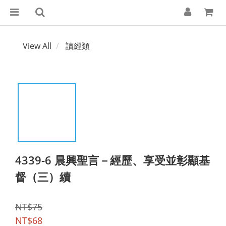
View All
讀經類
4339-6 晨興聖言－經歷、享受並彰顯基
督（三）續
NT$75
NT$68