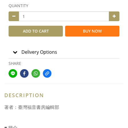
QUANTITY
ADD TO CART
BUY NOW
Delivery Options
SHARE
DESCRIPTION
著者：臺灣福音書房編輯部
■ 簡介