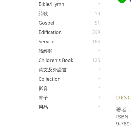
Bible/Hymn
詩歌
13
Gospel
51
Edification
399
Service
164
讀經類
Children's Book
125
英文及外語書
Collection
影音
DESC
電子
用品
著者
ISBN
9-789