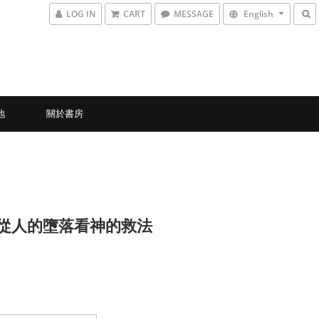
LOG IN
CART
MESSAGE
English
地
關於書房
4 從人的墮落看神的救法