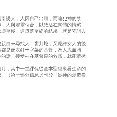
裏引誘人，人因自己出頭，而違犯神的禁
步，人與邪靈苟合，以致活在肉體的情慾
敗壞至極。這墮落至終的結果，就是咒詛與
祂親自來尋找人，審判蛇，又應許女人的後
羔都是豫表釘十字架的基督，為人流血贖
神的話，接受神在基督裏的救贖，就能蒙拯
個月，其中一堂課係從全本聖經來看生命的
成。（第一部分信息另刊於『從神的創造看