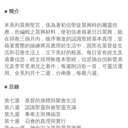
■ 簡介
本系列晨興聖言，係為著初信聖徒晨興時的屬靈供
應，所編輯之晨興材料，使初信者藉著日日晨興，能
在得救三個月內，循序漸進的認識聖經基本真理，並
藉著實際的操練將其應用於生活中，因而在基督徒生
活和召會生活上，立下美好的根基。每日皆有經文及
適量信息，經文採用恢復本聖經，信息摘自倪柝聲弟
兄及李常受弟兄之著作；每週附詩歌一首，可靈活運
用。全系列共十二週，分兩冊，每冊六週。
■ 目錄
第七週 基督的身體與聚會生活
第八週 認識聖靈與被聖靈充滿
第九週 事奉主與傳福音
第十週 召會的真理與實行