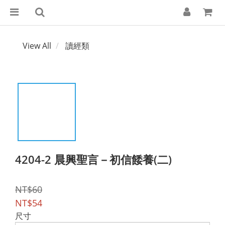
View All
讀經類
4204-2 晨興聖言－初信餧養(二)
NT$60
NT$54
尺寸