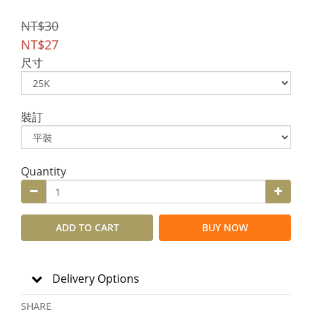
NT$30
NT$27
尺寸
裝訂
Quantity
ADD TO CART
BUY NOW
Delivery Options
SHARE