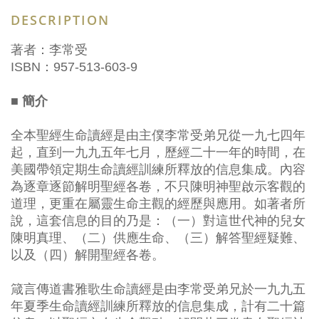
DESCRIPTION
著者：李常受
ISBN：957-513-603-9
■ 簡介
全本聖經生命讀經是由主僕李常受弟兄從一九七四年
起，直到一九九五年七月，歷經二十一年的時間，在
美國帶領定期生命讀經訓練所釋放的信息集成。內容
為逐章逐節解明聖經各卷，不只陳明神聖啟示客觀的
道理，更重在屬靈生命主觀的經歷與應用。如著者所
說，這套信息的目的乃是：（一）對這世代神的兒女
陳明真理、（二）供應生命、（三）解答聖經疑難、
以及（四）解開聖經各卷。
箴言傳道書雅歌生命讀經是由李常受弟兄於一九九五
年夏季生命讀經訓練所釋放的信息集成，計有二十篇