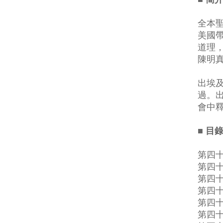
全本
美國
道理
陳明
出埃
過。
會中
■ 目
第四
第四
第四
第四
第四
第四