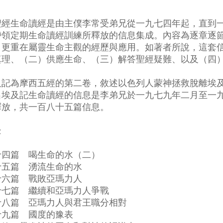
聖經生命讀經是由主僕李常受弟兄從一九七四年起，直到
帶領定期生命讀經訓練所釋放的信息集成。內容為逐章逐
，更重在屬靈生命主觀的經歷與應用。如著者所說，這套
真理、（二）供應生命、（三）解答聖經疑難、以及（四
及記為摩西五經的第二卷，敘述以色列人蒙神拯救脫離埃
出埃及記生命讀經的信息是李弟兄於一九七九年二月至一
釋放，共一百八十五篇信息。
錄
十四篇 喝生命的水（二）
十五篇 湧流生命的水
十六篇 戰敗亞瑪力人
十七篇 繼續和亞瑪力人爭戰
十八篇 亞瑪力人與君王職分相對
十九篇 國度的豫表