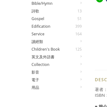
Bible/Hymn
詩歌
13
Gospel
51
Edification
399
Service
164
讀經類
Children's Book
125
英文及外語書
Collection
影音
DESC
電子
用品
著者
ISBN：
■ 簡