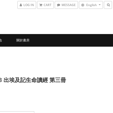
LOG IN
CART
MESSAGE
English
地
關於書房
8-3 出埃及記生命讀經 第三冊