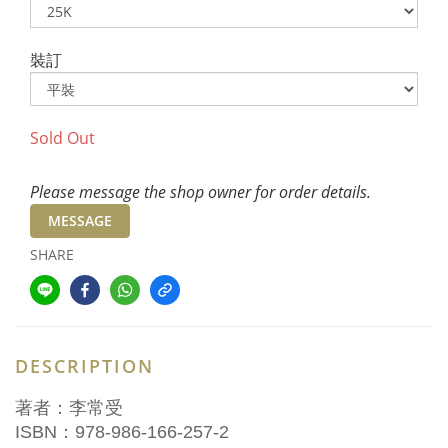
裝訂
Sold Out
Please message the shop owner for order details.
MESSAGE
SHARE
DESCRIPTION
著者：李常受
ISBN：978-986-166-257-2