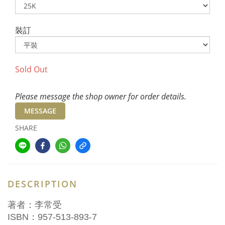
裝訂
Sold Out
Please message the shop owner for order details.
MESSAGE
SHARE
DESCRIPTION
著者：李常受
ISBN：957-513-893-7