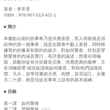
著者：李常受
ISBN：978-957-513-421-1
■ 簡介
本書點出新約的事奉乃是供應基督，而人得救後必須
給神的第一個事奉，就是在聚會中獻上基督，同時根
據舊約的豫表和新約的啟示，對如何聚會，特別是擘
餅聚會的內涵及實行，有詳盡的論述；然後在積極
面，鼓勵信徒有分於建造召會、供應恩典的服事，又
在消極面警 戒信徒謹慎如何建造，幫助他們認識肉
體、凡火，並學習棄絕天然、肉體，並否認己。全書
共二十課，都是信徒在事奉上該有的基本操練。
■ 目錄
第一課 如何聚會
第二課 擘餅聚會（一）