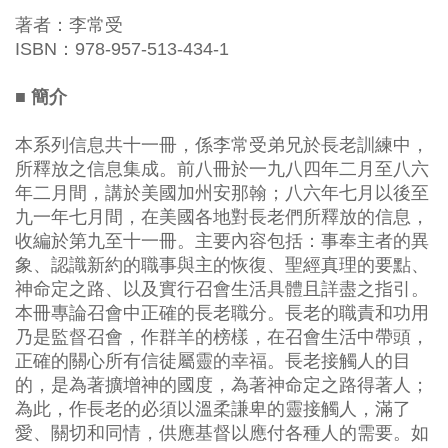
著者：李常受
ISBN：978-957-513-434-1
■ 簡介
本系列信息共十一冊，係李常受弟兄於長老訓練中，
所釋放之信息集成。前八冊於一九八四年二月至八六
年二月間，講於美國加州安那翰；八六年七月以後至
九一年七月間，在美國各地對長老們所釋放的信息，
收編於第九至十一冊。主要內容包括：事奉主者的異
象、認識新約的職事與主的恢復、聖經真理的要點、
神命定之路、以及實行召會生活具體且詳盡之指引。
本冊專論召會中正確的長老職分。長老的職責和功用
乃是監督召會，作群羊的榜樣，在召會生活中帶頭，
正確的關心所有信徒屬靈的幸福。長老接觸人的目
的，是為著擴增神的國度，為著神命定之路得著人；
為此，作長老的必須以溫柔謙卑的靈接觸人，滿了
愛、關切和同情，供應基督以應付各種人的需要。如