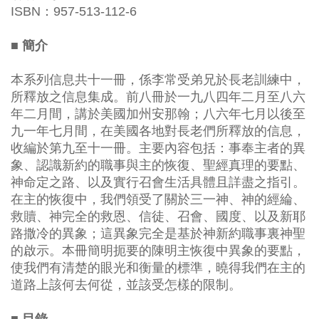
ISBN：957-513-112-6
■ 簡介
本系列信息共十一冊，係李常受弟兄於長老訓練中，
所釋放之信息集成。前八冊於一九八四年二月至八六
年二月間，講於美國加州安那翰；八六年七月以後至
九一年七月間，在美國各地對長老們所釋放的信息，
收編於第九至十一冊。主要內容包括：事奉主者的異
象、認識新約的職事與主的恢復、聖經真理的要點、
神命定之路、以及實行召會生活具體且詳盡之指引。
在主的恢復中，我們領受了關於三一神、神的經綸、
救贖、神完全的救恩、信徒、召會、國度、以及新耶
路撒冷的異象；這異象完全是基於神新約職事裏神聖
的啟示。本冊簡明扼要的陳明主恢復中異象的要點，
使我們有清楚的眼光和衡量的標準，曉得我們在主的
道路上該何去何從，並該受怎樣的限制。