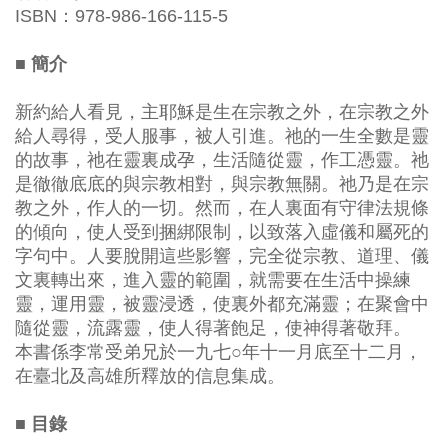
ISBN：978-986-166-115-5
■ 簡介
新約給人看見，主耶穌是生在宗教之外，在宗教之外
給人尋得，受人服事，被人引進。祂的一生全數是靈
的故事，祂在靈裏成孕，生活隨從靈，作工憑靈。祂
是徹徹底底的與宗教相對，與宗教無關。祂乃是在宗
教之外，作人的一切。然而，在人裏面有守律法規條
的傾向，使人受到捆綁限制，以致落入虛儀和屬死的
字句中。人要脫開這些影響，完全從宗教、道理、儀
文裏轉出來，進入靈的範圍，就需要在生活中操練
靈，運用靈，被靈浸透，使裏外都充滿靈；在聚會中
隨從靈，流露靈，使人得著飽足，使神得著敬拜。
本書係李常受弟兄於一九七○年十一月底至十二月，
在臺北及高雄所釋放的信息集成。
■ 目錄