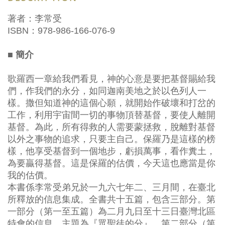
著者：李常受
ISBN：978-986-166-076-9
■ 簡介
歌羅西一章給我們看見，神的心意是要把基督賜給我
們，作我們的永分，如同迦南美地之於以色列人一
樣。撒但知道神的這個心願，就開始作破壞和打岔的
工作，利用宇宙間一切的事物頂替基督，要使人離開
基督。為此，所有得救的人需要蒙拯救，脫離對基督
以外之事物的追求，只要主自己。保羅乃是這樣的榜
樣，他享受基督到一個地步，虧損萬事，看作糞土，
為要贏得基督。這是保羅的估價，今天這也應當是你
我的估價。
本書係李常受弟兄於一九六七年二、三月間，在臺北
所釋放的信息集成。全書共十五篇，包含三部分。第
一部分（第一至五篇）為二月九日至十三日臺灣北區
特會的信息，主題為『眾聖徒的分』。第二部分（第