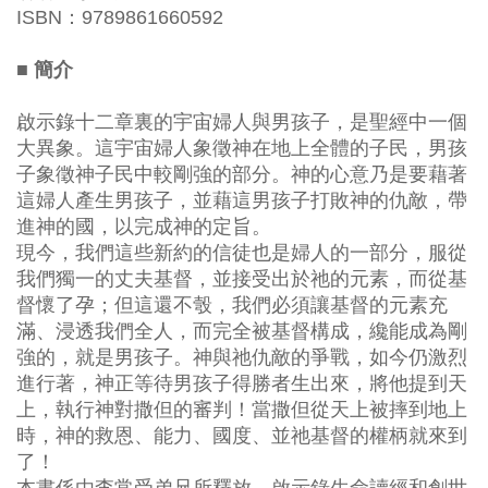
ISBN：9789861660592
■ 簡介
啟示錄十二章裏的宇宙婦人與男孩子，是聖經中一個
大異象。這宇宙婦人象徵神在地上全體的子民，男孩
子象徵神子民中較剛強的部分。神的心意乃是要藉著
這婦人產生男孩子，並藉這男孩子打敗神的仇敵，帶
進神的國，以完成神的定旨。
現今，我們這些新約的信徒也是婦人的一部分，服從
我們獨一的丈夫基督，並接受出於祂的元素，而從基
督懷了孕；但這還不彀，我們必須讓基督的元素充
滿、浸透我們全人，而完全被基督構成，纔能成為剛
強的，就是男孩子。神與祂仇敵的爭戰，如今仍激烈
進行著，神正等待男孩子得勝者生出來，將他提到天
上，執行神對撒但的審判！當撒但從天上被摔到地上
時，神的救恩、能力、國度、並祂基督的權柄就來到
了！