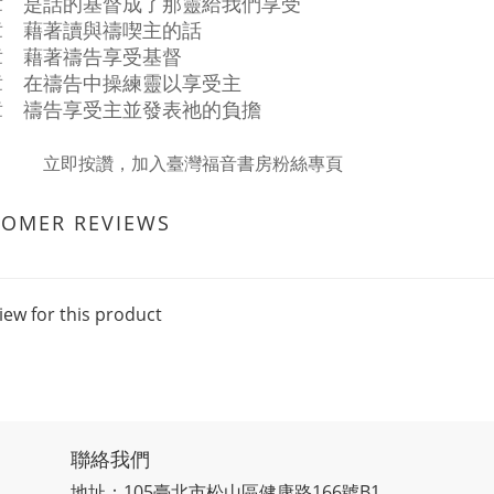
章 是話的基督成了那靈給我們享受
章 藉著讀與禱喫主的話
章 藉著禱告享受基督
章 在禱告中操練靈以享受主
章 禱告享受主並發表祂的負擔
立即按讚，加入臺灣福音書房粉絲專頁
TOMER REVIEWS
iew for this product
聯絡我們
地址：105臺北市松山區健康路166號B1