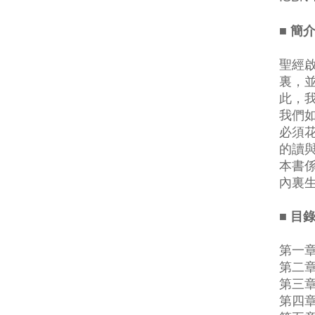
■ 簡
聖經
裏，
此，
我們
必須
的讀
本書
內裏
■ 目
第一
第二
第三
第四