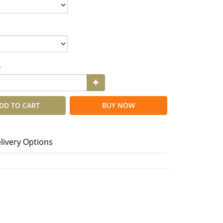
y
DD TO CART
BUY NOW
livery Options