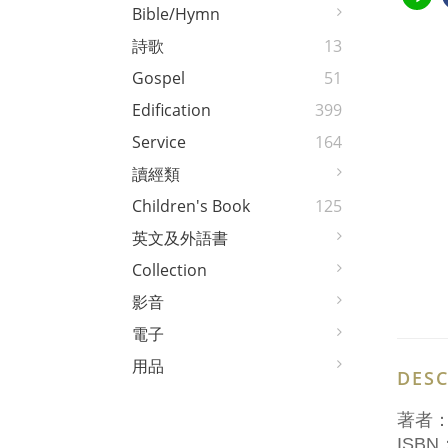
Bible/Hymn
詩歌
13
Gospel
51
Edification
399
Service
164
讀經類
Children's Book
125
英文及外語書
Collection
影音
電子
用品
DESC
著者
ISBN：