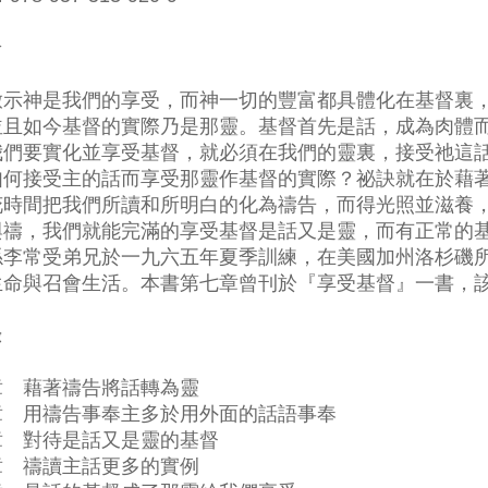
介
啟示神是我們的享受，而神一切的豐富都具體化在基督裏
並且如今基督的實際乃是那靈。基督首先是話，成為肉體
我們要實化並享受基督，就必須在我們的靈裏，接受祂這
如何接受主的話而享受那靈作基督的實際？祕訣就在於藉
花時間把我們所讀和所明白的化為禱告，而得光照並滋養
與禱，我們就能完滿的享受基督是話又是靈，而有正常的
係李常受弟兄於一九六五年夏季訓練，在美國加州洛杉磯
生命與召會生活。本書第七章曾刊於『享受基督』一書，
錄
章 藉著禱告將話轉為靈
章 用禱告事奉主多於用外面的話語事奉
章 對待是話又是靈的基督
章 禱讀主話更多的實例