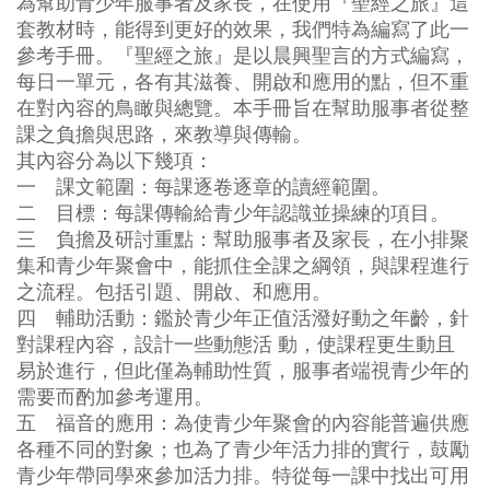
為幫助青少年服事者及家長，在使用『聖經之旅』這
套教材時，能得到更好的效果，我們特為編寫了此一
參考手冊。『聖經之旅』是以晨興聖言的方式編寫，
每日一單元，各有其滋養、開啟和應用的點，但不重
在對內容的鳥瞰與總覽。本手冊旨在幫助服事者從整
課之負擔與思路，來教導與傳輸。
其內容分為以下幾項：
一 課文範圍：每課逐卷逐章的讀經範圍。
二 目標：每課傳輸給青少年認識並操練的項目。
三 負擔及研討重點：幫助服事者及家長，在小排聚
集和青少年聚會中，能抓住全課之綱領，與課程進行
之流程。包括引題、開啟、和應用。
四 輔助活動：鑑於青少年正值活潑好動之年齡，針
對課程內容，設計一些動態活 動，使課程更生動且
易於進行，但此僅為輔助性質，服事者端視青少年的
需要而酌加參考運用。
五 福音的應用：為使青少年聚會的內容能普遍供應
各種不同的對象；也為了青少年活力排的實行，鼓勵
青少年帶同學來參加活力排。特從每一課中找出可用