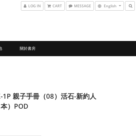
LOG IN
CART
MESSAGE
English
地
關於書房
3X-1P 親子手冊（08）活石-新約人
本）POD