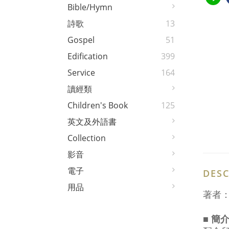
Bible/Hymn
詩歌
13
Gospel
51
Edification
399
Service
164
讀經類
Children's Book
125
英文及外語書
Collection
影音
電子
DESC
用品
著者
■ 簡