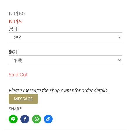
NT$60
NT$5
尺寸
裝訂
Sold Out
Please message the shop owner for order details.
MESSAGE
SHARE