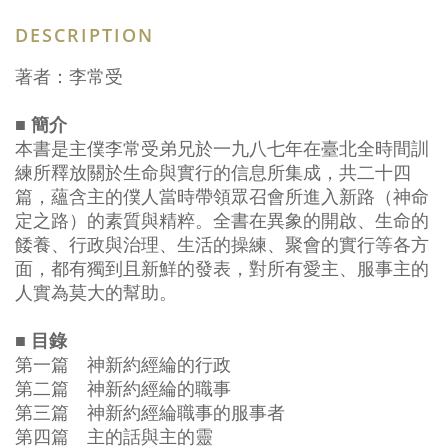
DESCRIPTION
著者：李常受
■ 簡介
本書是主僕李常受弟兄於一九八七年在臺北全時間訓
練所釋放關於生命與實行的信息所集成，共二十四
篇，蘊含主的僕人當時帶領眾召會所進入新路（神命
定之路）的素質與精粹。全書在異象的開啟、生命的
餧養、行政與治理、生活的操練、聚會的實行等各方
面，都有獨到且新鮮的發表，對所有愛主、服事主的
人實為莫大的幫助。
■ 目錄
第一篇 神新約經綸的行政
第二篇 神新約經綸的職事
第三篇 神新約經綸職事的服事者
第四篇 主的話與主的靈