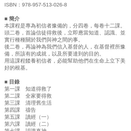
ISBN：978-957-513-026-8
■ 簡介
本課程是專為初信者豫備的，分四卷，每卷十二課。
頭二卷，首論信徒得救後，立即應當知道、認識、並
實行種種關於我們與神之間的事。
後二卷，再論神為我們信入基督的人，在基督裡所豫
備，所該有的成就，以及所要達到的目的。
用這課程餧養初信者，必能幫助他們在生命上立下美
好的根基。
■ 目錄
第一課 知道得救了
第二課 全家要得救
第三課 清理舊生活
第四課 禱告
第五課 讀經（一）
第六課 讀經（二）