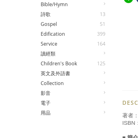
Bible/Hymn
詩歌
13
Gospel
51
Edification
399
Service
164
讀經類
Children's Book
125
英文及外語書
Collection
影音
DESC
電子
用品
著者
ISBN：
■ 簡