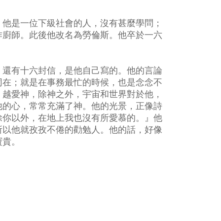
。他是一位下級社會的人，沒有甚麼學問；
作廚師。此後他改名為勞倫斯。他卒於一六
。還有十六封信，是他自己寫的。他的言論
同在；就是在事務最忙的時候，也是念念不
、越愛神，除神之外，宇宙和世界對於他，
他的心，常常充滿了神。他的光景，正像詩
除你以外，在地上我也沒有所愛慕的。』他
所以他就孜孜不倦的勸勉人。他的話，好像
寶貴。