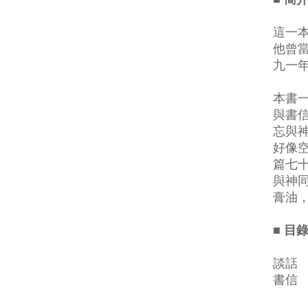
這一
他曾
九一
本書
與書
忘與
好像
篇七
與神
膏油
■ 目
談話
書信