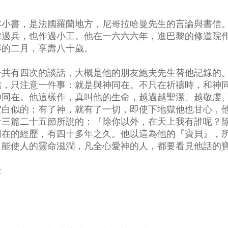
本小書，是法國羅蘭地方，尼哥拉哈曼先生的言論與書信
當過兵，也作過小工。他在一六六六年，進巴黎的修道院
年的二月，享壽八十歲。
一共有四次的談話，大概是他的朋友鮑夫先生替他記錄的
信，只注意一件事：就是與神同在。不只在祈禱時，和神
神同在。他這樣作，真叫他的生命，越過越聖潔、越敬虔
空白似的；有了神，就有了一切，即使下地獄他也甘心，
十三篇二十五節所說的：『除你以外，在天上我有誰呢？
同在的經歷，有四十多年之久。他以這為他的『寶貝』，
，能使人的靈命滋潤，凡全心愛神的人，都要看見他話的
錄