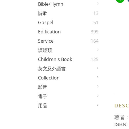
Bible/Hymn
詩歌
13
Gospel
51
Edification
399
Service
164
讀經類
Children's Book
125
英文及外語書
Collection
影音
電子
DESC
用品
著者
ISBN：