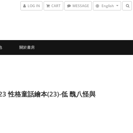
LOG IN
CART
MESSAGE
English
地
關於書房
-23 性格童話繪本(23)-低 醜八怪與