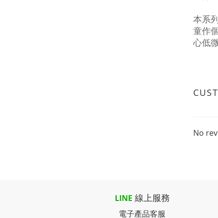
本系
童作
心低
CUS
No rev
線上服務
LINE
電子產品客服