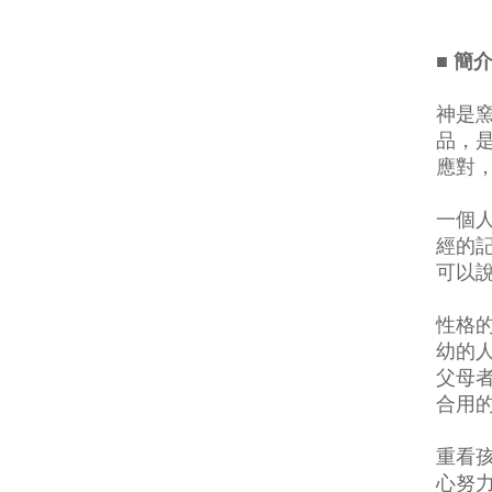
■ 簡
神是
品，
應對
一個
經的
可以
性格
幼的
父母
合用
重看
心努