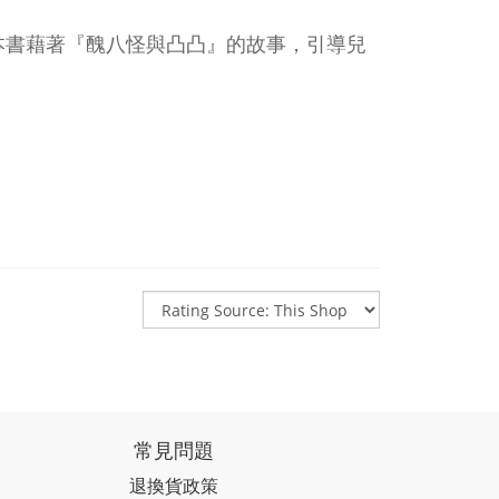
本書藉著『醜八怪與凸凸』的故事，引導兒
常見問題
退換貨政策