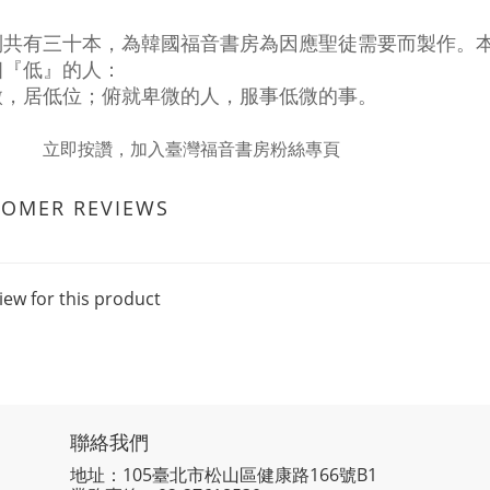
列共有三十本，為韓國福音書房為因應聖徒需要而製作。
個『低』的人：
微，居低位；俯就卑微的人，服事低微的事。
立即按讚，加入臺灣福音書房粉絲專頁
TOMER REVIEWS
iew for this product
聯絡我們
地址：105臺北市松山區健康路166號B1