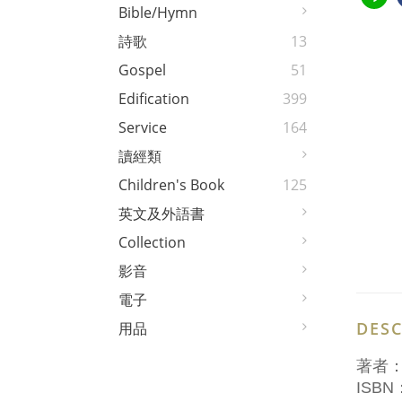
Bible/Hymn
詩歌
13
Gospel
51
Edification
399
Service
164
讀經類
Children's Book
125
英文及外語書
Collection
影音
電子
DESC
用品
著者
ISBN：