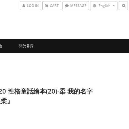
LOG IN
CART
MESSAGE
English
地
關於書房
-20 性格童話繪本(20)-柔 我的名字
溫柔』