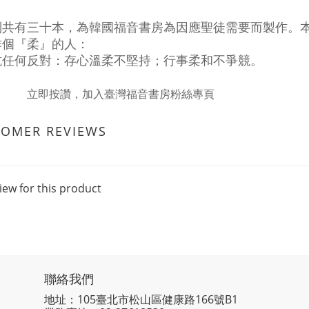
列共有三十本，為韓國福音書房為因應聖徒需要而製作。
作個『柔』的人：
抗任何反對：存心溫柔不堅持；行事柔和不爭競。
立即按讚，加入臺灣福音書房粉絲專頁
TOMER REVIEWS
iew for this product
聯絡我們
地址：105臺北市松山區健康路166號B1