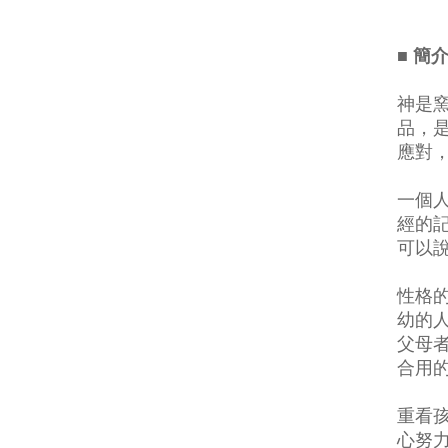
■ 簡
神是
品，
應對
一個
經的
可以
性格
幼的
父母
合用
重看
心努