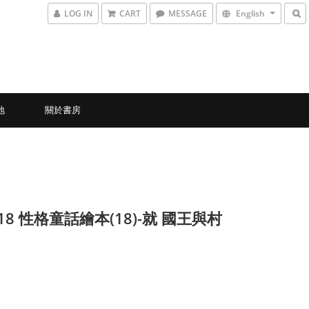
LOG IN
CART
MESSAGE
English
地
關於書房
-18 性格童話繪本(18)-就 國王與村