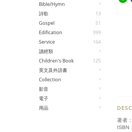
Bible/Hymn
詩歌
13
Gospel
51
Edification
399
Service
164
讀經類
Children's Book
125
英文及外語書
Collection
影音
電子
DESC
用品
著者
ISBN：