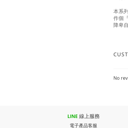
本系
作個
降卑
CUS
No rev
線上服務
LINE
電子產品客服