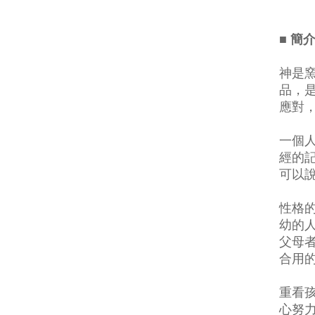
■ 簡
神是
品，
應對
一個
經的
可以
性格
幼的
父母
合用
重看
心努