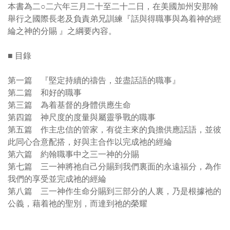
本書為二○二六年三月二十至二十二日，在美國加州安那翰
舉行之國際長老及負責弟兄訓練『話與得職事與為着神的經
綸之神的分賜 』之綱要內容。
■ 目錄
第一篇 『堅定持續的禱告，並盡話語的職事』
第二篇 和好的職事
第三篇 為着基督的身體供應生命
第四篇 神尺度的度量與屬靈爭戰的職事
第五篇 作主忠信的管家，有從主來的負擔供應話語，並彼
此同心合意配搭，好與主合作以完成祂的經綸
第六篇 約翰職事中之三一神的分賜
第七篇 三一神將祂自己分賜到我們裏面的永遠福分，為作
我們的享受並完成祂的經綸
第八篇 三一神作生命分賜到三部分的人裏，乃是根據祂的
公義，藉着祂的聖別，而達到祂的榮耀