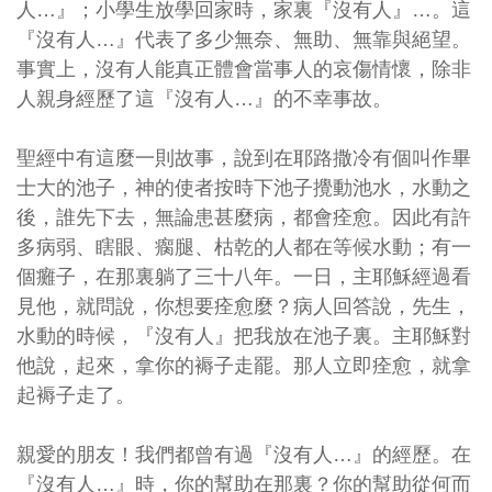
人…』；小學生放學回家時，家裏『沒有人』…。這
『沒有人…』代表了多少無奈、無助、無靠與絕望。
事實上，沒有人能真正體會當事人的哀傷情懷，除非
人親身經歷了這『沒有人…』的不幸事故。
聖經中有這麼一則故事，說到在耶路撒冷有個叫作畢
士大的池子，神的使者按時下池子攪動池水，水動之
後，誰先下去，無論患甚麼病，都會痊愈。因此有許
多病弱、瞎眼、瘸腿、枯乾的人都在等候水動；有一
個癱子，在那裏躺了三十八年。一日，主耶穌經過看
見他，就問說，你想要痊愈麼？病人回答說，先生，
水動的時候，『沒有人』把我放在池子裏。主耶穌對
他說，起來，拿你的褥子走罷。那人立即痊愈，就拿
起褥子走了。
親愛的朋友！我們都曾有過『沒有人…』的經歷。在
『沒有人…』時，你的幫助在那裏？你的幫助從何而