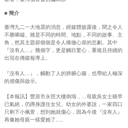
■ 簡介
臺灣九二一大地震的消息，經媒體披露後，聞之令人
不勝唏噓。雖是不同的時間、地點，不同的故事、主
角，然其主題卻個個是令人痛徹心扉的悲劇。其中
『沒有人…』幾個字，更是觸目驚心，重複且持續的
出現在傳媒報導上。
『沒有人…』，觸動了人的肺腑心腸，也帶給人極深
的感傷與啟示。
【本報訊】豐原市永照大樓倒塌，…母親吳女士雖早
已氣絕，仍蹲身護住女兒。幼女的外婆說，一家四口
只剩下小佩萱，想到她就傷心，因為今後『沒有人』
再像她母親一樣愛她了…。