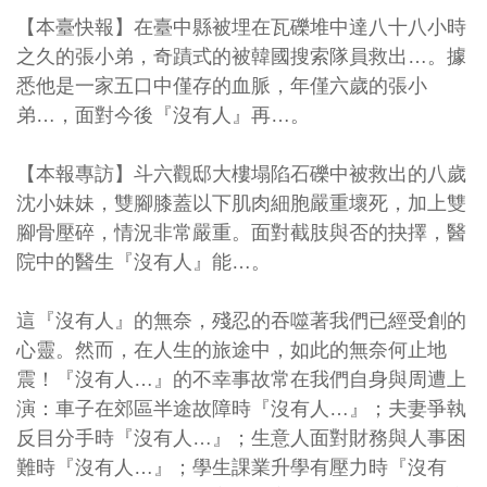
【本臺快報】在臺中縣被埋在瓦礫堆中達八十八小時
之久的張小弟，奇蹟式的被韓國搜索隊員救出…。據
悉他是一家五口中僅存的血脈，年僅六歲的張小
弟…，面對今後『沒有人』再…。
【本報專訪】斗六觀邸大樓塌陷石礫中被救出的八歲
沈小妹妹，雙腳膝蓋以下肌肉細胞嚴重壞死，加上雙
腳骨壓碎，情況非常嚴重。面對截肢與否的抉擇，醫
院中的醫生『沒有人』能…。
這『沒有人』的無奈，殘忍的吞噬著我們已經受創的
心靈。然而，在人生的旅途中，如此的無奈何止地
震！『沒有人…』的不幸事故常在我們自身與周遭上
演：車子在郊區半途故障時『沒有人…』；夫妻爭執
反目分手時『沒有人…』；生意人面對財務與人事困
難時『沒有人…』；學生課業升學有壓力時『沒有