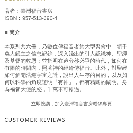
著者：臺灣福音書房
ISBN：957-513-390-4
■ 簡介
本系列共六冊，乃數位傳福音者於大型聚會中，領千
萬人歸主之信息記錄，深入淺出的引人認識神、聖經
及基督的救恩；並指明在這分秒必爭的時代，如何在
有限的時間內，照著神的經綸傳福音。此外，對聖經
如何解開浩瀚宇宙之謎，說出人生存的目的，以及如
何以科學的角度證明『有神』，都有精闢的闡明。身
為福音大使的您，千萬不可錯過。
立即按讚，加入臺灣福音書房粉絲專頁
CUSTOMER REVIEWS