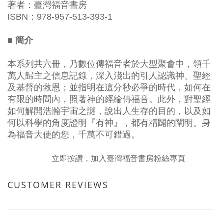
著者：臺灣福音書房
ISBN：978-957-513-393-1
■ 簡介
本系列共六冊，乃數位傳福音者於大型聚會中，領千
萬人歸主之信息記錄，深入淺出的引人認識神、聖經
及基督的救恩；並指明在這分秒必爭的時代，如何在
有限的時間內，照著神的經綸傳福音。此外，對聖經
如何解開浩瀚宇宙之謎，說出人生存的目的，以及如
何以科學的角度證明『有神』，都有精闢的闡明。身
為福音大使的您，千萬不可錯過。
立即按讚，加入臺灣福音書房粉絲專頁
CUSTOMER REVIEWS