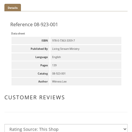
Details
Reference
08-923-001
Data sheet
ISBN
978-0-7363-3359-7
Published By
Living Stream Ministry
Language
English
Pages
139
Catalog
08-923-001
Author
Witness Lee
CUSTOMER REVIEWS