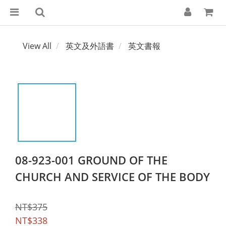
View All
英文及外語書
英文書報
08-923-001 GROUND OF THE
CHURCH AND SERVICE OF THE BODY
NT$375
NT$338