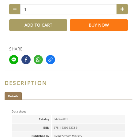
ADD TO CART
BUY NOW
SHARE
DESCRIPTION
Details
Data sheet
Catalog
04-062-001
ISBN
978-1-5360-5373-9
Published By
Living Stream Ministry