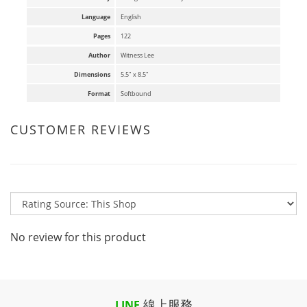
Language
English
Pages
122
Author
Witness Lee
Dimensions
5.5" x 8.5"
Format
Softbound
CUSTOMER REVIEWS
No review for this product
線上服務
LINE