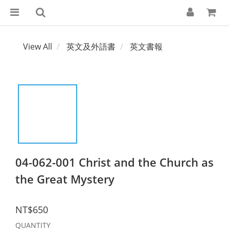
View All
英文及外語書
英文書報
04-062-001 Christ and the Church as
the Great Mystery
NT$650
QUANTITY