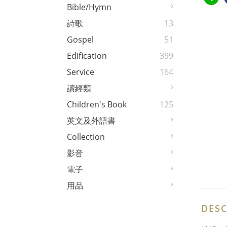
Bible/Hymn
詩歌
13
Gospel
51
Edification
399
Service
164
讀經類
Children's Book
125
英文及外語書
Collection
影音
電子
用品
DESC