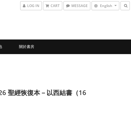
LOG IN
CART
MESSAGE
English
地
關於書房
0-26 聖經恢復本－以西結書（16