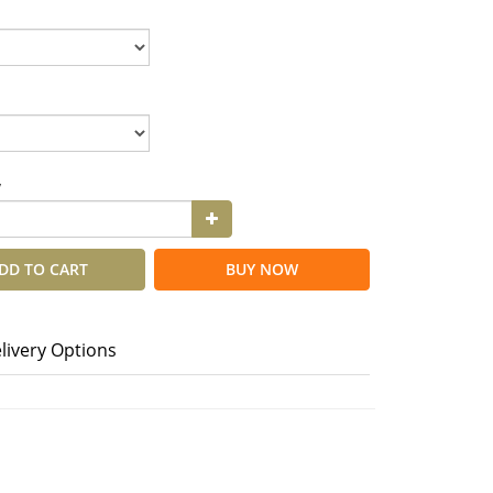
y
DD TO CART
BUY NOW
livery Options