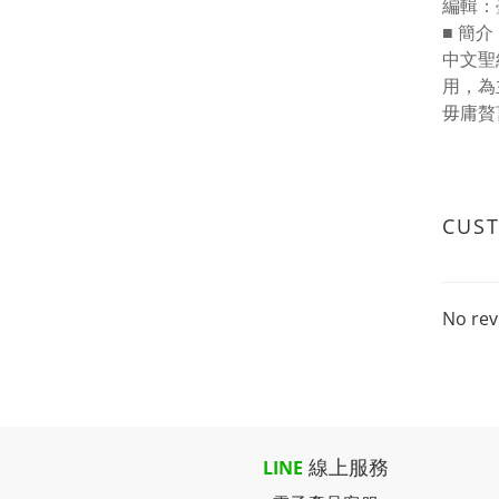
編輯：
■ 簡介
中文聖
用，為
毋庸贅
CUS
No rev
線上服務
LINE