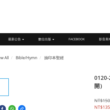
最新公告
數位出版
FACEBOOK
影音美
ew All
Bible/Hymn
抽印本聖經
012
開）
NT$150
NT$135