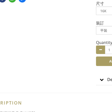
尺寸
裝訂
Quantit
A
De
RIPTION