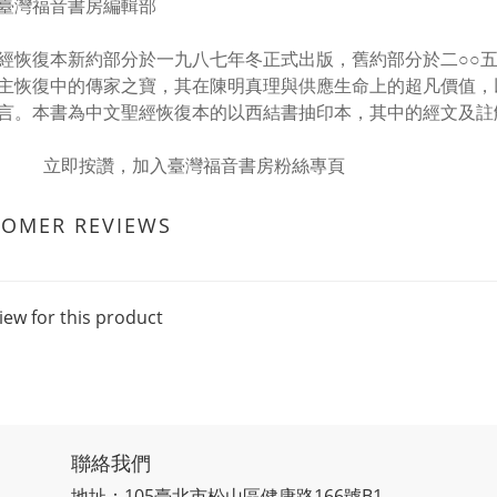
臺灣福音書房編輯部
經恢復本新約部分於一九八七年冬正式出版，舊約部分於二○○
主恢復中的傳家之寶，其在陳明真理與供應生命上的超凡價值，
言。本書為中文聖經恢復本的以西結書
抽印本，其中的經文及註
立即按讚，加入臺灣福音書房粉絲專頁
TOMER REVIEWS
iew for this product
聯絡我們
地址：105臺北市松山區健康路166號B1