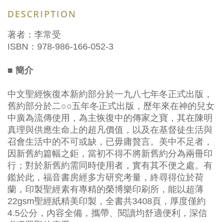
DESCRIPTION
著者：李常受
ISBN：978-986-166-052-3
■ 簡介
中文聖經恢復本新約部分於一九八七年冬正式出版，
舊約部分於二○○五年冬正式出版，歷年來在神的兒女
中廣為流傳使用，為主恢復中的傳家之寶，其在陳明
真理與供應生命上的超凡價值，以及在基督徒生活與
召會生活中的不可或缺，已毋庸贅言。美中不足者，
因新舊約篇幅之鉅，當初不得不將新舊約分為兩冊印
行；對於新舊約需同時使用者，實有其不便之處。有
鑑於此，福音書房經多方研究考量，終尋得位於荷
蘭，印製聖經素有專精的榮博樂印刷所，能以超薄
22gsm聖經紙精美印製，全書共3408頁，厚度僅約
4.5公分，內容全備，攜帶、閱讀均舒適便利，深信