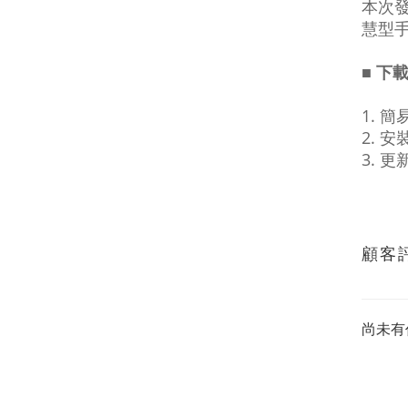
本次發
慧型
■ 下
1. 
2. 
3. 
顧客
尚未有