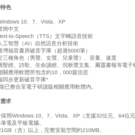
體特色
indows 10、7、Vista、XP
繁簡中文
ext-to-Speech（TTS）文字轉語音技術
人工智慧（AI）自然語意分析技術
臺灣福音書房破音字庫（超過5000筆）
設定三種角色（男聲、女聲、兒童聲）、音量、速度
朗讀聖經、詩歌、生命讀經、倪柝聲文集、屬靈書報等電子
相關應用軟體所包含約10，000篇信息
端同步更新破音字庫*
功能已整合至電子研讀版相關應用軟體內。
統需求
採用Windows 10、7、Vista、XP（支援32位元、
小筆電及平板電腦。
1GB（含）以上，完整安裝空間約210MB。