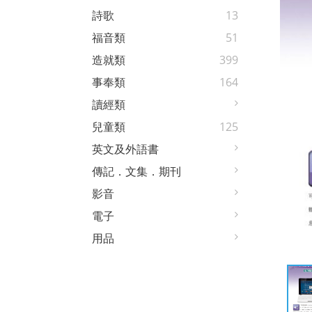
詩歌
13
福音類
51
造就類
399
事奉類
164
讀經類
兒童類
125
英文及外語書
傳記．文集．期刊
影音
電子
用品