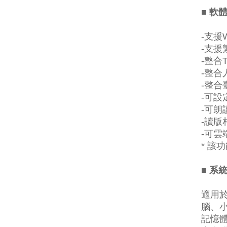
■ 軟
-支援W
-支援
-整合T
-整合
-整合
-可
-可
-讀版
-可雲
* 該
■ 系
適用於
腦、
記憶體