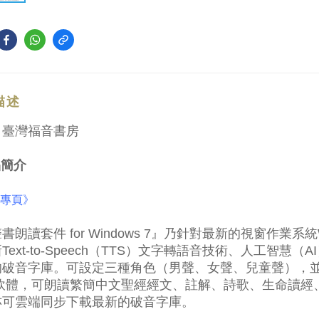
描述
：臺灣福音書房
品簡介
M專頁》
書朗讀套件 for Windows 7』乃針對最新的視窗作業系統W
Text-to-Speech（TTS）文字轉語音技術、人工智
的破音字庫。可設定三種角色（男聲、女聲、兒童聲），
軟體，可朗讀繁簡中文聖經經文、註解、詩歌、生命讀經、
亦可雲端同步下載最新的破音字庫。