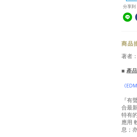
分享到
商品
著者
■ 產
《ED
『有聲
合最新
特有
應用 
息；