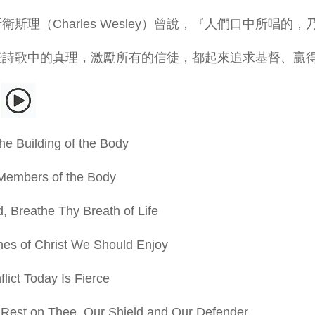
衛斯理（Charles Wesley）曾說，『人們口中所唱的
些詩歌中的真理，激勵所有的信徒，都起來追求基督、贏
目
 the Building of the Body
 Members of the Body
d, Breathe Thy Breath of Life
hes of Christ We Should Enjoy
flict Today Is Fierce
 Rest on Thee, Our Shield and Our Defender