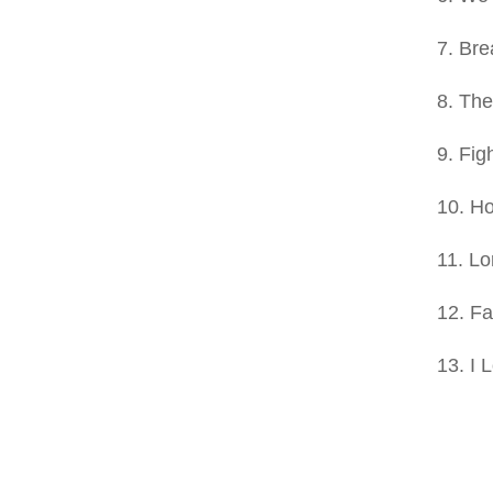
7. Bre
8. The
9. Fig
10. Ho
11. L
12. F
13. I 