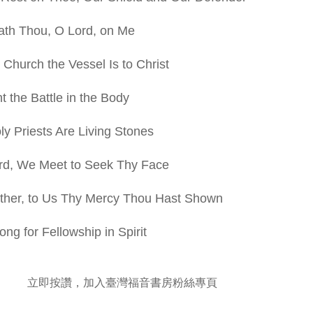
ath Thou, O Lord, on Me
 Church the Vessel Is to Christ
ht the Battle in the Body
ly Priests Are Living Stones
ord, We Meet to Seek Thy Face
ather, to Us Thy Mercy Thou Hast Shown
Long for Fellowship in Spirit
立即按讚，加入臺灣福音書房粉絲專頁