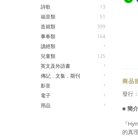
詩歌
13
福音類
51
造就類
399
事奉類
164
讀經類
兒童類
125
英文及外語書
傳記．文集．期刊
商品
影音
發行
電子
用品
■ 簡
『Hym
的真