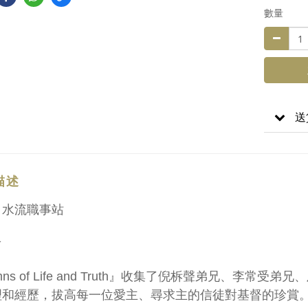
數量
送
描述
：水流職事站
介
ns of Life and Truth』收集了倪柝聲弟兄、李常受弟兄、
理和經歷，拔高每一位愛主、尋求主的信徒對基督的珍賞