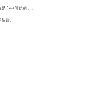
，乃是心中所信的。』
得基督。