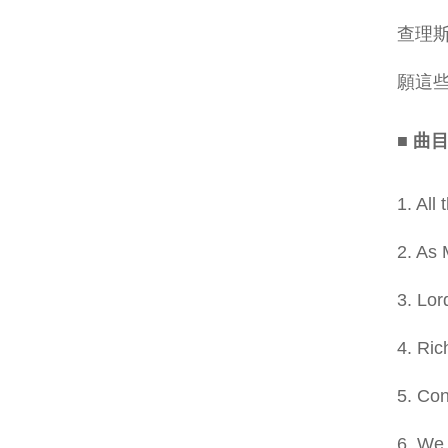
查理斯
願這
■ 曲
1. All
2. As
3. Lor
4. Ric
5. Con
6. We