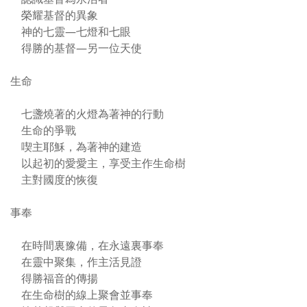
榮耀基督的異象
神的七靈—七燈和七眼
得勝的基督—另一位天使
生命
七盞燒著的火燈為著神的行動
生命的爭戰
喫主耶穌，為著神的建造
以起初的愛愛主，享受主作生命樹
主對國度的恢復
事奉
在時間裏豫備，在永遠裏事奉
在靈中聚集，作主活見證
得勝福音的傳揚
在生命樹的線上聚會並事奉