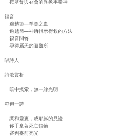
按基督與召會的異象事奉神
福音
逾越節—羊羔之血
逾越節—神所指示得救的方法
福音問答
尋得屬天的避難所
唱詩人
詩歌賞析
暗中摸索，無一線光明
每週一詩
調和靈裏，成耶穌的見證
你手拿著死亡鎖鑰
審判臺前亮光