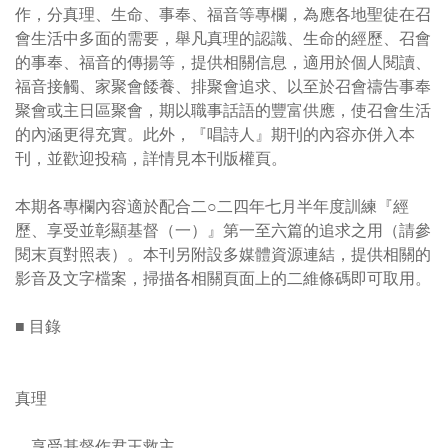
作，分真理、生命、事奉、福音等專欄，為應各地聖徒在召
會生活中多面的需要，舉凡真理的認識、生命的經歷、召會
的事奉、福音的傳揚等，提供相關信息，適用於個人閱讀、
福音接觸、家聚會餧養、排聚會追求、以至於召會禱告事奉
聚會或主日區聚會，期以職事話語的豐富供應，使召會生活
的內涵更得充實。此外，『唱詩人』期刊的內容亦併入本
刊，並歡迎投稿，詳情見本刊版權頁。
本期各專欄內容適於配合二○二四年七月半年度訓練『經
歷、享受並彰顯基督（一）』第一至六篇的追求之用（請參
閱末頁對照表）。本刊另附設多媒體資源連結，提供相關的
影音及文字檔案，掃描各相關頁面上的二維條碼即可取用。
■ 目錄
真理
享受基督作君王救主