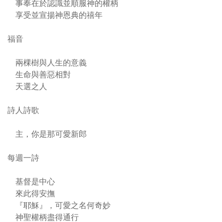
事奉在於認識並順服神的權柄
享受並宣揚神恩典的禧年
福音
兩棵樹與人生的意義
生命與善惡相對
天選之人
詩人詩歌
主，你是那可愛新郎
每週一詩
基督是中心
來此得安撫
『耶穌』，可愛之名何奇妙
神聖權柄盡得通行