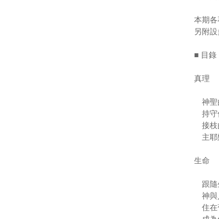
本期各
另附設
■ 目錄
真理
神聖
持守
接枝
主耶
生命
跟隨
神與
住在葡