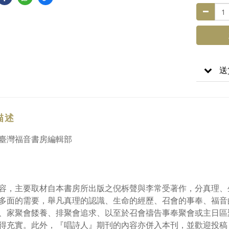
送
描述
臺灣福音書房編輯部
容，主要取材自本書房所出版之倪柝聲與李常受著作，分真理、
多面的需要，舉凡真理的認識、生命的經歷、召會的事奉、福音
、家聚會餧養、排聚會追求、以至於召會禱告事奉聚會或主日區
得充實。此外，『唱詩人』期刊的內容亦併入本刊，並歡迎投稿