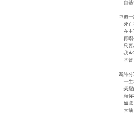
自基
每週一
死亡
在主
再唱
只要
我今
基督
新詩分
一生
榮耀
願你
如鷹
大哉