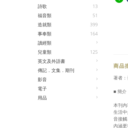
詩歌
13
福音類
51
造就類
399
事奉類
164
讀經類
兒童類
125
英文及外語書
商品
傳記．文集．期刊
著者：
影音
電子
■ 簡介
用品
本刊內
生活中
音接觸
內涵更