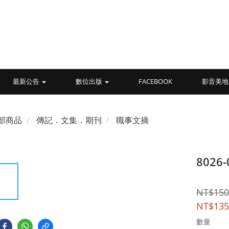
最新公告
數位出版
FACEBOOK
影音美地
部商品
傳記．文集．期刊
職事文摘
802
NT$150
NT$135
數量