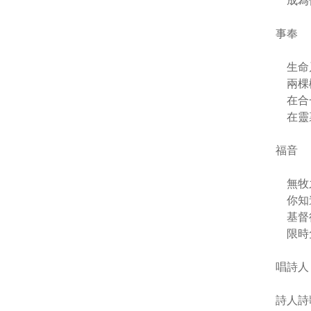
成為
事奉
生命
兩棵樹
在合
在靈
福音
無牧
你知
基督
限時
唱詩人
詩人詩