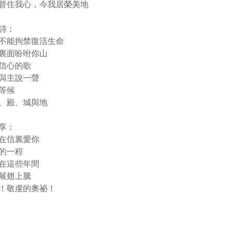
督住我心，今我居榮美地
詩：
不能拘禁復活生命
裏面吩咐你山
信心的歌
與主說一聲
等候
、殿、城與地
享：
在信裏愛你
的一程
在這些年間
展翅上騰
！敬虔的奧祕！