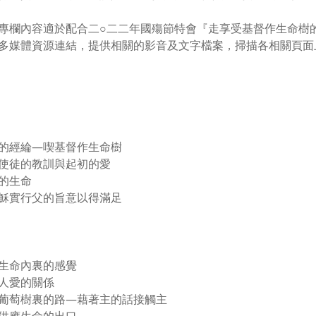
專欄內容適於配合二○二二年國殤節特會『走享受基督作生命樹
多媒體資源連結，提供相關的影音及文字檔案，掃描各相關頁面
的經綸—喫基督作生命樹
使徒的教訓與起初的愛
的生命
穌實行父的旨意以得滿足
生命內裏的感覺
人愛的關係
萄樹裏的路—藉著主的話接觸主