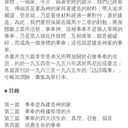
身體，一個家。今天，藉著聖經的啟示，我們已經看
見，傳福音是要為神的家得著建造的材料；帶人追求
屬靈，受造就，乃是要使材料經過一番對付，適於建
造。為此，我們要照保羅在羅馬十二章的勸勉，將身
體獻上當作活祭，事奉神。這種事奉不是個人單獨的
事奉，乃是眾人彼此作肢體，互相倚靠，願意被破
碎，而成為一個身體的事奉；這也就是建造神家的事
奉。
本書共含六篇李常受弟兄所釋放關於召會事奉的信
息，約於一九五四至一九五六年講於馬尼拉或臺北；
各篇原刊於一九六三至一九六五年的『話語職事』，
今略加潤飾，彙集為單行本。
■ 目錄
第一篇 事奉是為建造神的家
第二篇 事奉的根據祭壇的火
第三篇 事奉的四大項生命、真理、召會、福音
第四篇 供應生命的事奉