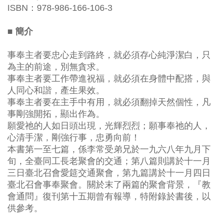
ISBN：978-986-166-106-3
■ 簡介
事奉主者要忠心走到路終，就必須存心純淨潔白，只
為主的前途，別無貪求。
事奉主者要工作帶進祝福，就必須在身體中配搭，與
人同心和諧，產生果效。
事奉主者要在主手中有用，就必須翻掉天然個性，凡
事剛強開拓，顯出作為。
願愛祂的人如日頭出現，光輝烈烈；願事奉祂的人，
心清手潔，剛強行事，忠勇向前！
本書第一至七篇，係李常受弟兄於一九六八年九月下
旬，全臺同工長老聚會的交通；第八篇則講於十一月
三日臺北召會愛筵交通聚會，第九篇講於十一月四日
臺北召會事奉聚會。關於末了兩篇的聚會背景，『教
會通問』復刊第十五期曾有報導，特附錄於書後，以
供參考。