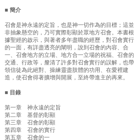
■ 簡介
召會是神永遠的定旨，也是神一切作為的目標；這並
非抽象懸空的，乃可實際彰顯於眾地方召會。本書根
據聖經的啟示，與著者多年盡職的經歷，對召會實行
的一面，有詳盡透亮的闡明，說到召會的內容、合
一、召會地方的立場、地方合一立場的祝福、召會的
交通、行政等，釐清了許多對召會實行的誤解，也帶
領信徒為此絕對、操練靈盡肢體的功用、在愛裡建
造，使召會得著擴增與開展，至終帶進主的再來。
■ 目錄
第一章 神永遠的定旨
第二章 基督的彰顯
第三章 召會的彰顯
第四章 召會的實行
第五章 召會的一